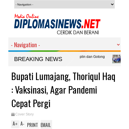
des Mimin : Wujud Kebersamaan, Disiplin dan Gotong
WB Lapas Bany
BREAKING NEWS
Tujuan Utama
kasi Polemik Alih Fungsi Lahan Sawah Produktif di
Bupati Lumajang, Thoriqul Haq
: Vaksinasi, Agar Pandemi
Cepat Pergi
Cover Story
A
A
+
-
PRINT
EMAIL