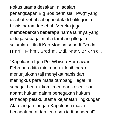
Fokus utama desakan ini adalah
penangkapan Big Bos berinisial "Pwg" yang
disebut-sebut sebagai otak di balik gurita
bisnis haram tersebut. Mereka juga
membeberkan beberapa nama lainnya yang
diduga sebagai mafia tambang illegal di
sejumlah titik di Kab Madina seperti G*nda,
H*n*fi, F*hm*, S*dd*m, L*tfi, N*s*r, B*lki*h dll.
"Kapoldasu Irjen Pol Whisnu Hermawan
Februanto kita minta untuk lebih berani
menunjukkan taji menyikat habis dan
meringkus para mafia tambang illegal ini
sebagai bentuk komitmen dan keseriusan
aparat hukum dalam penegakan hukum
terhadap pelaku utama kejahatan lingkungan.
Atau jangan-jangan Kapoldasu masih
berlagak buta dan terkesan jadi pengecut"