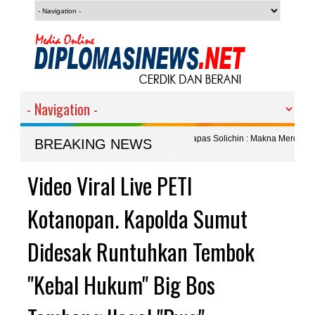
ntor Sembako untuk Warga, Kalapas Solichin : Makna Merdeka Harus Peduli
BREAKING NEWS
Budaya dan Peta Pembangunan 2027 Lewat Musdes
Video Viral Live PETI
Kotanopan. Kapolda Sumut
Didesak Runtuhkan Tembok
"Kebal Hukum" Big Bos