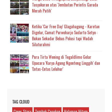
Tasyakuran atas 'Jembatan Perintis Garuda
Merah Putih'
Ketika 'Car Free Day' Glagahagung - Karetan
Digelar, Camat Purwoharjo Sudarto Setyo :
Bukan Sekadar Bebas Polusi tapi Wadah
Silaturahmi
Pura Tirta Wening di Tegaldlimo Gelar
Upacara 'Karya Agung Ngenteng Linggih' dan
'Entas-Entas Leluhur'
TAG CLOUD
Cover Story
Tumbak Cucukan
Halaman Hitam