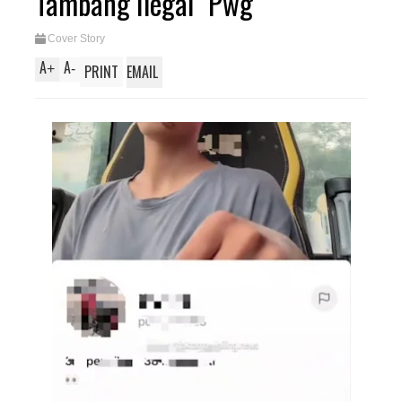
Tambang Ilegal "Pwg"
Cover Story
A
A
+
-
PRINT
EMAIL