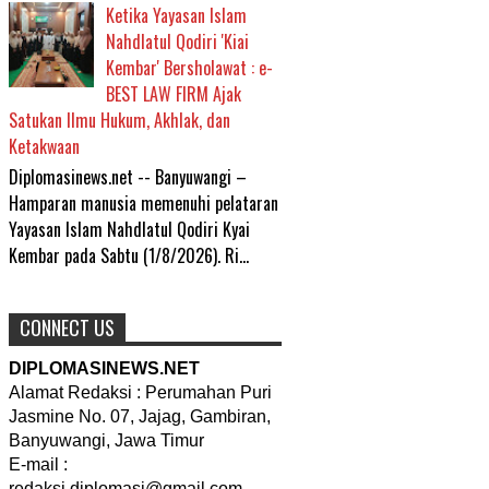
Ketika Yayasan Islam
Nahdlatul Qodiri 'Kiai
Kembar' Bersholawat : e-
BEST LAW FIRM Ajak
Satukan Ilmu Hukum, Akhlak, dan
Ketakwaan
Diplomasinews.net -- Banyuwangi –
Hamparan manusia memenuhi pelataran
Yayasan Islam Nahdlatul Qodiri Kyai
Kembar pada Sabtu (1/8/2026). Ri...
CONNECT US
DIPLOMASINEWS.NET
Alamat Redaksi : Perumahan Puri
Jasmine No. 07, Jajag, Gambiran,
Banyuwangi, Jawa Timur
E-mail :
redaksi.diplomasi@gmail.com