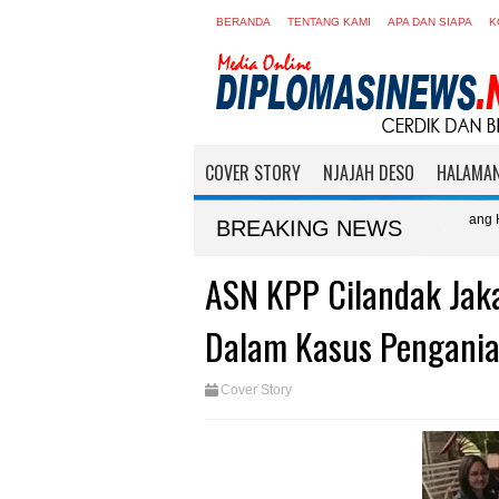
BERANDA
TENTANG KAMI
APA DAN SIAPA
K
COVER STORY
NJAJAH DESO
HALAMAN
ing dan Pupuk Tali
Aksi 'Rijig - Rijig' Pantai Jelang HUT ke - 25 
BREAKING NEWS
Lingkungan
ASN KPP Cilandak Jaka
Dalam Kasus Pengania
Cover Story