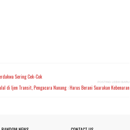
Terdakwa Sering Cek-Cok
POSTING LEBIH BARU
alal di Ijen Transit, Pengacara Nanang : Harus Berani Suarakan Kebenaran
RANDOM NEWS
CONTACT US