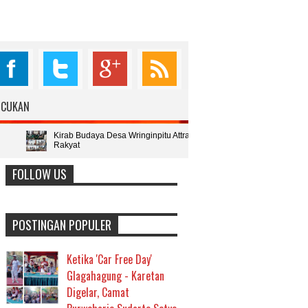
76.098
6.987
4.987
398
UCUKAN
Fans
Followers
Followers
Subcribers
irab Budaya Desa Wringinpitu Attraction 2026' Siap Digelar, Kades Wasito : Acara it
akyat
FOLLOW US
POSTINGAN POPULER
Ketika 'Car Free Day'
Glagahagung - Karetan
Digelar, Camat