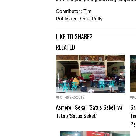
Contributor : Tim
Publisher : Oma Prilly
LIKE TO SHARE?
RELATED
0
2-2-2019
Asmoro : Sekali 'Satus Seket' ya
Sa
Tetap 'Satus Seket'
Te
Pe