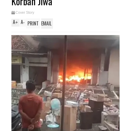
Korban Jiwa
Cover Story
A
A
+
-
PRINT
EMAIL