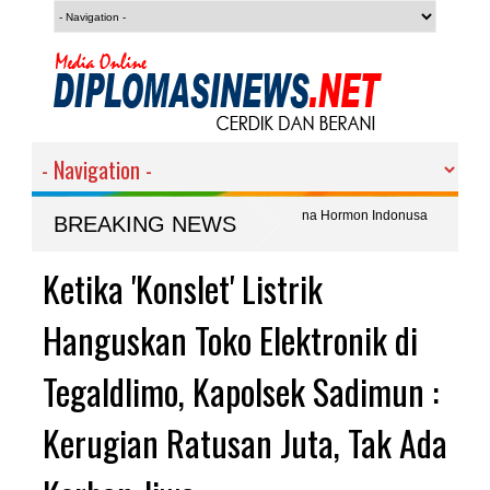
en 'Petani Naga' Purwoasri : Arena Hormon Indonusa
BREAKING NEWS
Solusi
mbali Hantam Jaringan Sabu, Dua Pelaku dan Barang Bukti
Ketika 'Konslet' Listrik
Satresn
Narkob
Hanguskan Toko Elektronik di
Tegaldlimo, Kapolsek Sadimun :
Kerugian Ratusan Juta, Tak Ada