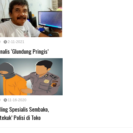
0
2-11-2021
rnalis ‘Glundung Pringis’
0
11-16-2020
ling Spesialis Sembako,
itekuk’ Polisi di Toko