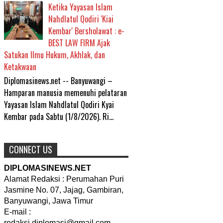
Ketika Yayasan Islam
Nahdlatul Qodiri 'Kiai
Kembar' Bersholawat : e-
BEST LAW FIRM Ajak
Satukan Ilmu Hukum, Akhlak, dan
Ketakwaan
Diplomasinews.net -- Banyuwangi –
Hamparan manusia memenuhi pelataran
Yayasan Islam Nahdlatul Qodiri Kyai
Kembar pada Sabtu (1/8/2026). Ri...
CONNECT US
DIPLOMASINEWS.NET
Alamat Redaksi : Perumahan Puri
Jasmine No. 07, Jajag, Gambiran,
Banyuwangi, Jawa Timur
E-mail :
redaksi.diplomasi@gmail.com