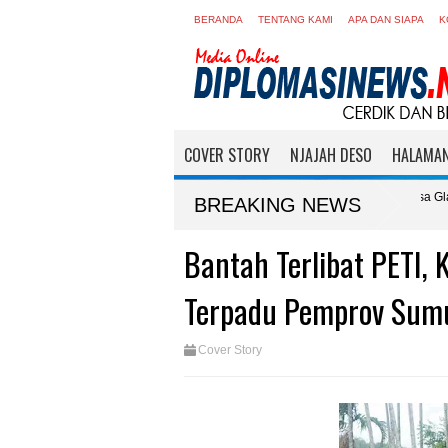
BERANDA
TENTANG KAMI
APA DAN SIAPA
K
COVER STORY
NJAJAH DESO
HALAMAN
des Wasito : Acara itu Milik
Gerak Jalan Desa Glagahagung : SMPN 1 
BREAKING NEWS
Perhormatan
Bantah Terlibat PETI,
Terpadu Pemprov Sum
Cover Story