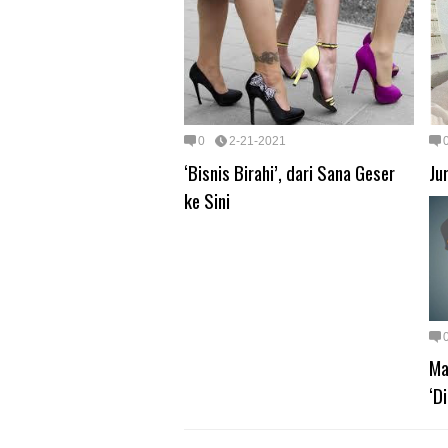
0
2-21-2021
‘Bisnis Birahi’, dari Sana Geser
Ju
ke Sini
Ma
‘D