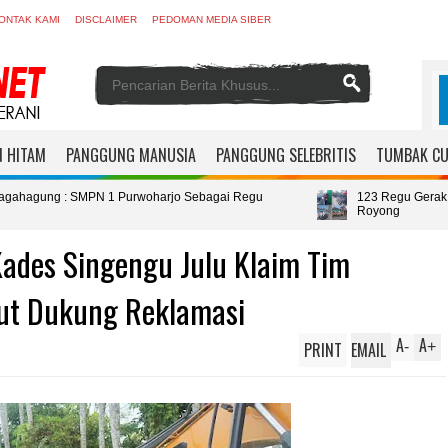
ONTAK KAMI
DISCLAIMER
PEDOMAN MEDIA SIBER
 HITAM
PANGGUNG MANUSIA
PANGGUNG SELEBRITIS
TUMBAK C
Purwoharjo Sebagai Regu
123 Regu Gerak Jalan Digelar Pemdes
Royong
 Kades Singengu Julu Klaim Tim
ut Dukung Reklamasi
A
A
PRINT
EMAIL
-
+