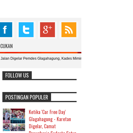
76.098
6.987
4.987
398
UCUKAN
Fans
Followers
Followers
Subcribers
 Glagahagung, Kades Mimin : Wujud Kebersamaan, Disiplin dan Gotong
FOLLOW US
POSTINGAN POPULER
Ketika 'Car Free Day'
Glagahagung - Karetan
Digelar, Camat