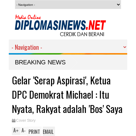
anang atau Kalah Bukan
BREAKING NEWS
Gelar 'Serap Aspirasi', Ketua
DPC Demokrat Michael : Itu
Nyata, Rakyat adalah 'Bos' Saya
Cover Story
A
A
+
-
PRINT
EMAIL