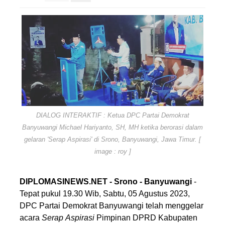
DIALOG INTERAKTIF : Ketua DPC Partai Demokrat
Banyuwangi Michael Hariyanto, SH, MH ketika berorasi dalam
gelaran 'Serap Aspirasi' di Srono, Banyuwangi, Jawa Timur. [
image : roy ]
DIPLOMASINEWS.NET - Srono - Banyuwangi
-
Tepat pukul 19.30 Wib, Sabtu, 05 Agustus 2023,
DPC Partai Demokrat Banyuwangi telah menggelar
acara
Serap
Aspirasi
Pimpinan DPRD Kabupaten