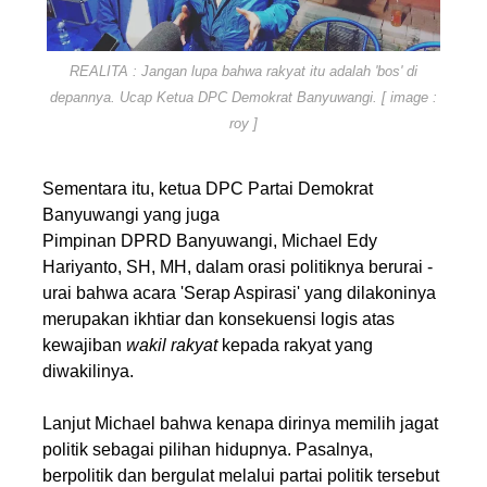
REALITA : Jangan lupa bahwa rakyat itu adalah 'bos' di
depannya. Ucap Ketua DPC Demokrat Banyuwangi. [ image :
roy ]
Sementara itu, ketua DPC Partai Demokrat
Banyuwangi yang juga
Pimpinan DPRD Banyuwangi, Michael Edy
Hariyanto, SH, MH, dalam orasi politiknya berurai -
urai bahwa acara 'Serap Aspirasi' yang dilakoninya
merupakan ikhtiar dan konsekuensi logis atas
kewajiban
wakil
rakyat
kepada rakyat yang
diwakilinya.
Lanjut Michael bahwa kenapa dirinya memilih jagat
politik sebagai pilihan hidupnya. Pasalnya,
berpolitik dan bergulat melalui partai politik tersebut