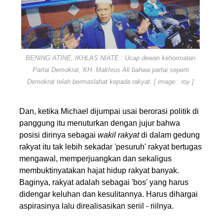
BENING ATINE, IKHLAS NIATE : Ucap dewan kehormatan
Partai Demokrat, KH. Makhrus Ali bahwa partai seperti
Demokrat telah bermaslahat kepada rakyat. [ image : roy ]
Dan, ketika Michael dijumpai usai berorasi politik di
panggung itu menuturkan dengan jujur bahwa
posisi dirinya sebagai
wakil
rakyat
di dalam gedung
rakyat itu tak lebih sekadar 'pesuruh' rakyat bertugas
mengawal, memperjuangkan dan sekaligus
membuktinyatakan hajat hidup rakyat banyak.
Baginya, rakyat adalah sebagai 'bos' yang harus
didengar keluhan dan kesulitannya. Harus dihargai
aspirasinya lalu direalisasikan seriil - riilnya.