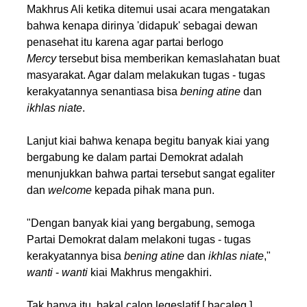
Makhrus Ali ketika ditemui usai acara mengatakan
bahwa kenapa dirinya 'didapuk' sebagai dewan
penasehat itu karena agar partai berlogo
Mercy
tersebut bisa memberikan kemaslahatan buat
masyarakat. Agar dalam melakukan tugas - tugas
kerakyatannya senantiasa bisa
bening atine
dan
ikhlas niate
.
Lanjut kiai bahwa kenapa begitu banyak kiai yang
bergabung ke dalam partai Demokrat adalah
menunjukkan bahwa partai tersebut sangat egaliter
dan
welcome
kepada pihak mana pun.
"Dengan banyak kiai yang bergabung, semoga
Partai Demokrat dalam melakoni tugas - tugas
kerakyatannya bisa
bening
atine
dan
ikhlas
niate
,"
wanti
-
wanti
kiai Makhrus mengakhiri.
Tak hanya itu, bakal calon legeslatif [ bacaleg ]