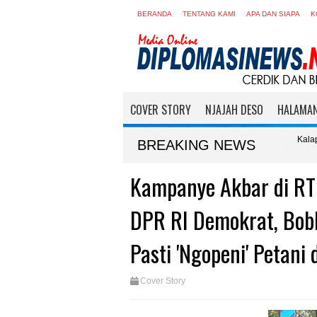
BERANDA
TENTANG KAMI
APA DAN SIAPA
K
COVER STORY
NJAJAH DESO
HALAMAN
i Gelar 'Funwalk Keluarga' Sambut Kemerdekaan ke-81 RI, Kalapas Solichin : Ref
BREAKING NEWS
Kampanye Akbar di RT
DPR RI Demokrat, Bobb
Pasti 'Ngopeni' Petani
Cover Story