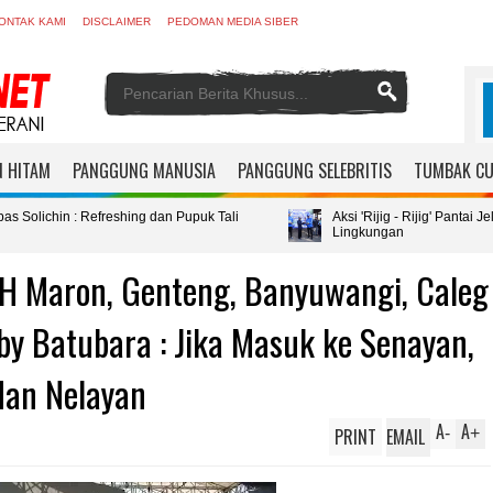
ONTAK KAMI
DISCLAIMER
PEDOMAN MEDIA SIBER
 HITAM
PANGGUNG MANUSIA
PANGGUNG SELEBRITIS
TUMBAK C
reshing dan Pupuk Tali
Aksi 'Rijig - Rijig' Pantai Jelang HUT ke 
Lingkungan
H Maron, Genteng, Banyuwangi, Caleg
y Batubara : Jika Masuk ke Senayan,
 dan Nelayan
A
A
PRINT
EMAIL
-
+