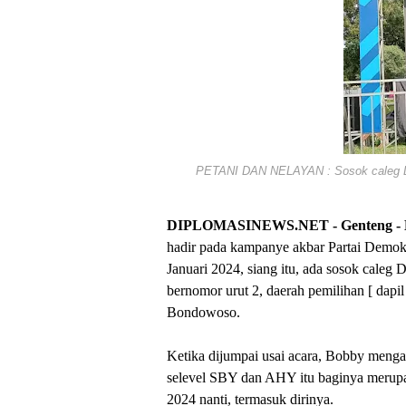
PETANI DAN NELAYAN : Sosok caleg DPR
DIPLOMASINEWS.NET - Genteng - 
hadir pada kampanye akbar Partai Demok
Januari 2024, siang itu, ada sosok cale
bernomor urut 2, daerah pemilihan [ dap
Bondowoso.
Ketika dijumpai usai acara, Bobby menga
selevel SBY dan AHY itu baginya merupaka
2024 nanti, termasuk dirinya.