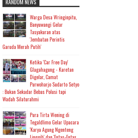
RANDOM NEWS
Warga Desa Wringinpitu,
Banyuwangi Gelar
Tasyakuran atas
'Jembatan Perintis
Garuda Merah Putih'
Ketika 'Car Free Day'
Glagahagung - Karetan
Digelar, Camat
Purwoharjo Sudarto Setyo
: Bukan Sekadar Bebas Polusi tapi
Wadah Silaturahmi
Pura Tirta Wening di
Tegaldlimo Gelar Upacara
'Karya Agung Ngenteng
Linggih' dan 'Entas-Entas