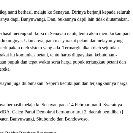
ileg nanti berhasil melaju ke Senayan. Dirinya berjanji kepada seluruh
amanya dapil Banyuwangi. Dan, bukannya dapil lain tidak diutamakan.
erhasil merengkuh kursi di Senayan nanti, tentu akan memikirkan para
endukungnya. Utamanya, para masyarakat petani dan nelayan yang
g terlupakan oleh sistem yang ada. Termarginalkan oleh sejumlah
arakat itu komunitas petani, tentu harus diupayakan kebutuhan -
iaan pupuk dan tepat waktu serta harga pupuk terjangkau petani dan
ereka.
nelayan juga diutamakan. Seperti kecukupan dan terjangkaunya harga
ya berhasil melaju ke Senayan pada 14 Februari nanti. Syaratnya
MBA. Caleg Partai Demokrat bernomor urut 2, daerah pemilihan [
bupaten Banyuwangi, Situbondo dan Bondowoso.