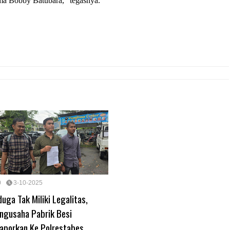
ma Bobby Batubara," tegasnya.
0
3-10-2025
duga Tak Miliki Legalitas,
ngusaha Pabrik Besi
laporkan Ke Polrestabes