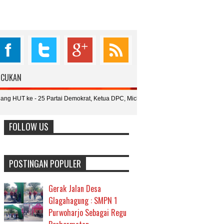
76.098
6.987
4.987
398
UCUKAN
Fans
Followers
Followers
Subcribers
- 25 Partai Demokrat, Ketua DPC, Michael : Momentum Peduli Sosial dan
FOLLOW US
POSTINGAN POPULER
Gerak Jalan Desa
Glagahagung : SMPN 1
Purwoharjo Sebagai Regu