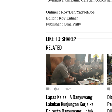
"Syaratnya gampang. Cari dan coblos na
Onliner : Roy/Den/Yad/Jef/Joe
Editor : Roy Enhaer
Publisher : Oma Prilly
LIKE TO SHARE?
RELATED
0
3-10-2025
Lapas Kelas IIA Banyuwangi
Di
Lakukan Kunjungan Kerja ke
Pe
Polresta Banyuwangi untuk
Di