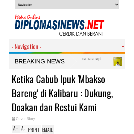
lapas Solichin : Bukan Sekadar Kata-kata tapi
Polresta Deli Serda
BREAKING NEWS
Diamankan
m Dengan Komunitas
Ketika Cabub Ipuk 'Mbakso
Bareng' di Kalibaru : Dukung,
Doakan dan Restui Kami
Cover Story
A
A
+
-
PRINT
EMAIL