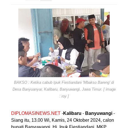
BAKSO : Ketika cabub Ipuk Fiestiandani 'Mbakso Bareng' di
Desa Banyuanyar, Kalibaru, Banyuwangi, Jawa Timur. [ image
: roy ]
DIPLOMASINEWS.NET
-
Kalibaru
-
Banyuwangi
-
Siang itu, 13.00 Wi, Kamis, 24 Oktober 2024, calon
bupati Banyuwangi, Hj. Ipuk Fiestiandani, MKP