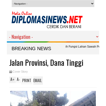
 Deli Serdang Klarifikasi Polemik Alih Fungsi Lahan Sawah Produktif di
BREAKING NEWS
BBK ] di Desa Seneporejo, Camat [ Plt ] Siliragung David Purwo : Kontribusi Nyat
Jalan Provinsi, Dana Tinggi
Cover Story
A
A
+
-
PRINT
EMAIL