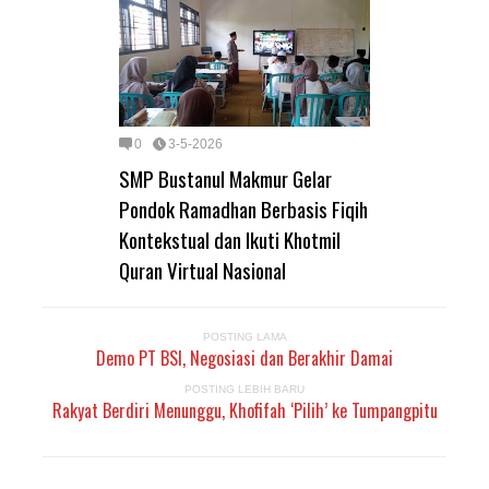
0
3-5-2026
SMP Bustanul Makmur Gelar
Pondok Ramadhan Berbasis Fiqih
Kontekstual dan Ikuti Khotmil
Quran Virtual Nasional
POSTING LAMA
Demo PT BSI, Negosiasi dan Berakhir Damai
POSTING LEBIH BARU
Rakyat Berdiri Menunggu, Khofifah ‘Pilih’ ke Tumpangpitu