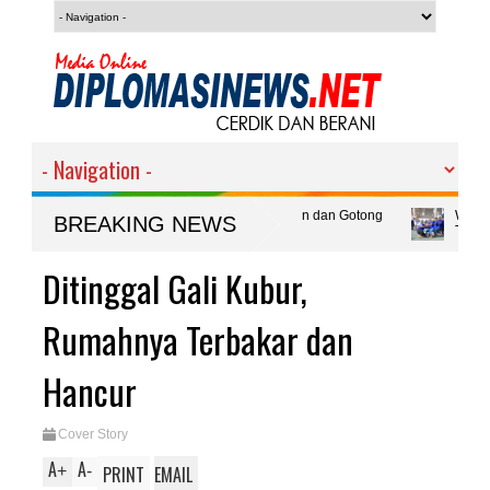
s Mimin : Wujud Kebersamaan, Disiplin dan Gotong
WB Lapas Banyuwa
BREAKING NEWS
Tujuan Utama
i Polemik Alih Fungsi Lahan Sawah Produktif di
Ditinggal Gali Kubur,
Rumahnya Terbakar dan
Hancur
Cover Story
A
A
+
-
PRINT
EMAIL