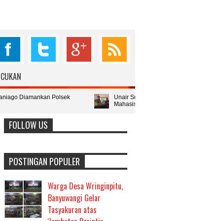
76.098
6.987
4.987
398
UCUKAN
Fans
Followers
Followers
Subcribers
olsek
Unair Surabaya Gelar Belajar Bersama Komunitas [ BBK ] di D
Mahasiswa
FOLLOW US
POSTINGAN POPULER
Warga Desa Wringinpitu,
Banyuwangi Gelar
Tasyakuran atas