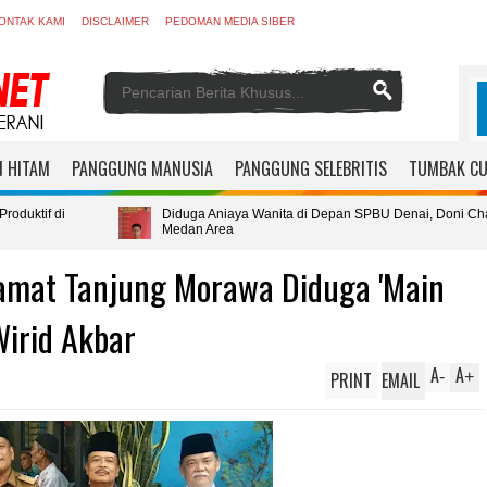
ONTAK KAMI
DISCLAIMER
PEDOMAN MEDIA SIBER
 HITAM
PANGGUNG MANUSIA
PANGGUNG SELEBRITIS
TUMBAK C
Diduga Aniaya Wanita di Depan SPBU Denai, Doni Chaniago Diamankan P
Medan Area
mat Tanjung Morawa Diduga 'Main
Wirid Akbar
A
A
PRINT
EMAIL
-
+