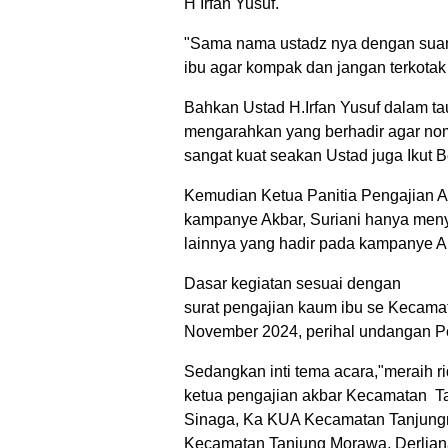
H Irfan Yusuf.
"Sama nama ustadz nya dengan suami
ibu agar kompak dan jangan terkotak 
Bahkan Ustad H.Irfan Yusuf dalam t
mengarahkan yang berhadir agar nomo
sangat kuat seakan Ustad juga Ikut
Kemudian Ketua Panitia Pengajian 
kampanye Akbar, Suriani hanya menyeb
lainnya yang hadir pada kampanye Ak
Dasar kegiatan sesuai dengan
surat pengajian kaum ibu se Kecama
November 2024, perihal undangan P
Sedangkan inti tema acara,"meraih r
ketua pengajian akbar Kecamatan Ta
Sinaga, Ka KUA Kecamatan Tanjungm
Kecamatan Tanjung Morawa, Derliana