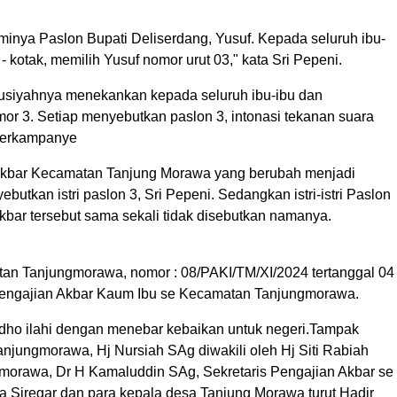
nya Paslon Bupati Deliserdang, Yusuf. Kepada seluruh ibu-
- kotak, memilih Yusuf nomor urut 03," kata Sri Pepeni.
ausiyahnya menekankan kepada seluruh ibu-ibu dan
r 3. Setiap menyebutkan paslon 3, intonasi tekanan suara
 Berkampanye
Akbar Kecamatan Tanjung Morawa yang berubah menjadi
utkan istri paslon 3, Sri Pepeni. Sedangkan istri-istri Paslon
bar tersebut sama sekali tidak disebutkan namanya.
tan Tanjungmorawa, nomor : 08/PAKI/TM/XI/2024 tertanggal 04
engajian Akbar Kaum Ibu se Kecamatan Tanjungmorawa.
idho ilahi dengan menebar kebaikan untuk negeri.Tampak
njungmorawa, Hj Nursiah SAg diwakili oleh Hj Siti Rabiah
orawa, Dr H Kamaluddin SAg, Sekretaris Pengajian Akbar se
 Siregar dan para kepala desa Tanjung Morawa turut Hadir