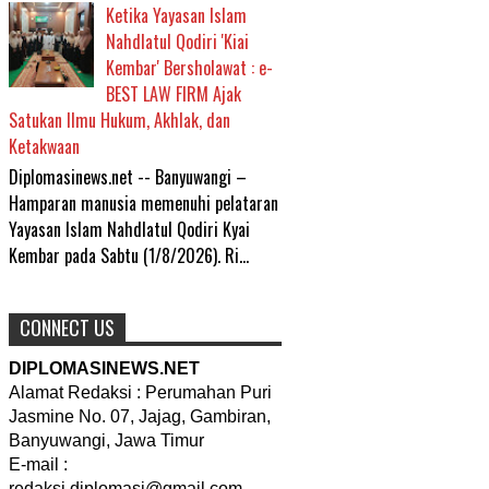
Ketika Yayasan Islam
Nahdlatul Qodiri 'Kiai
Kembar' Bersholawat : e-
BEST LAW FIRM Ajak
Satukan Ilmu Hukum, Akhlak, dan
Ketakwaan
Diplomasinews.net -- Banyuwangi –
Hamparan manusia memenuhi pelataran
Yayasan Islam Nahdlatul Qodiri Kyai
Kembar pada Sabtu (1/8/2026). Ri...
CONNECT US
DIPLOMASINEWS.NET
Alamat Redaksi : Perumahan Puri
Jasmine No. 07, Jajag, Gambiran,
Banyuwangi, Jawa Timur
E-mail :
redaksi.diplomasi@gmail.com