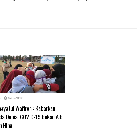
0
9-6-2020
hayatul Wafiroh : Kabarkan
da Dunia, COVID-19 bukan Aib
n Hina