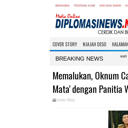
BERANDA
TENTANG KAMI
APA DAN SIAPA
K
COVER STORY
NJAJAH DESO
HALAMAN
Deli Serdang Klarifikasi Polemik Alih Fungsi Lahan Sawah Produktif di
BREAKING NEWS
Memalukan, Oknum Ca
Mata' dengan Panitia 
Cover Story