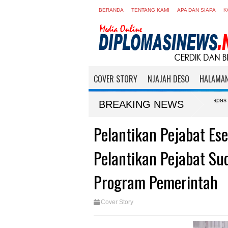
BERANDA
TENTANG KAMI
APA DAN SIAPA
K
COVER STORY
NJAJAH DESO
HALAMAN
ar 'Funwalk Keluarga' Sambut Kemerdekaan ke-81 RI, Kalapas Solichin : Refresh
BREAKING NEWS
Pelantikan Pejabat Ese
Pelantikan Pejabat Su
Program Pemerintah
Cover Story