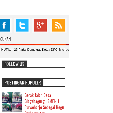
76.098
6.987
4.987
398
UCUKAN
Fans
Followers
Followers
Subcribers
Partai Demokrat, Ketua DPC, Michael : Momentum Peduli Sosial dan
Ki
R
FOLLOW US
POSTINGAN POPULER
Gerak Jalan Desa
Glagahagung : SMPN 1
Purwoharjo Sebagai Regu