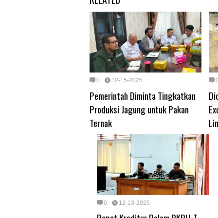
0
12-15-2025
Pemerintah Diminta Tingkatkan
Di
Produksi Jagung untuk Pakan
Ex
Ternak
Li
0
12-13-2025
Rapat Kreditur Dalam PKPU-T