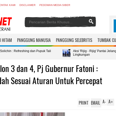
ONTAK KAMI
DISCLAIMER
PEDOMAN MEDIA SIBER
 HITAM
PANGGUNG MANUSIA
PANGGUNG SELEBRITIS
TUMBAK C
ing dan Pupuk Tali
Aksi 'Rijig - Rijig' Pantai Jelang HUT ke - 25 
Lingkungan
lon 3 dan 4, Pj Gubernur Fatoni :
dah Sesuai Aturan Untuk Percepat
A
A
PRINT
EMAIL
-
+