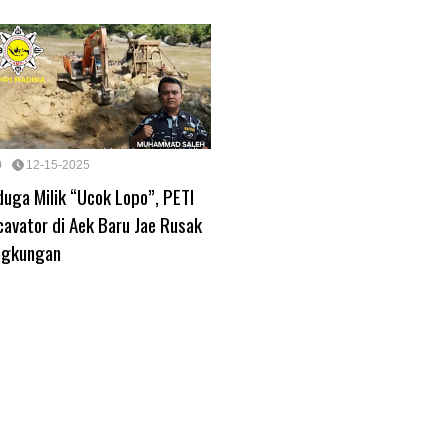
0
12-15-2025
duga Milik “Ucok Lopo”, PETI
cavator di Aek Baru Jae Rusak
ngkungan