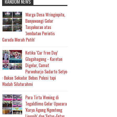
RANDOM NEWS
Warga Desa Wringinpitu,
Banyuwangi Gelar
Tasyakuran atas
'Jembatan Perintis
Garuda Merah Putih'
Ketika 'Car Free Day'
Glagahagung - Karetan
Digelar, Camat
Purwoharjo Sudarto Setyo
: Bukan Sekadar Bebas Polusi tapi
Wadah Silaturahmi
Pura Tirta Wening di
Tegaldlimo Gelar Upacara
'Karya Agung Ngenteng
Linggih' dan 'Entas-Entas