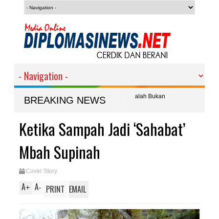
1 RI, Kalapas Solichin : Manang atau Kalah Bukan
BREAKING NEWS
Ketika Sampah Jadi ‘Sahabat’
Mbah Supinah
Cover Story
A
A
+
-
PRINT
EMAIL