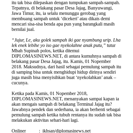
itu tak bisa dilepaskan dengan tumpukan sampah-sampah.
Tepatnya, di belakang pasar Desa Jajag, Banyuwangi,
Jawa Timur, itu, ia selalu menunggu gerobag yang
membuang sampah untuk ‘dicekeri’ atau dikais demi
mencari sisa-sisa benda apa pun yang barangkali masih
bernilai jual.
“Jujur, Le, aku golek sampah iki gae nyambung urip. Lha
lek enek lebihe yo iso
gae nyekolahne anak putu,”
tutur
Mbah Supinah polos, ketika ditemui
DIPLOMASINEWS.NET, di antara kumuhnya sampah di
belakang pasar Desa Jajag, itu. Kamis, 01 Nopember
2018. Maksudnya, dari hasil sebagai pemulung sampah itu
di samping bisa untuk menghidupi hidup dirinya sendiri
juga masih bisa menyisihkan buat ‘nyekolahkan’ anak –
cucunya.
Ketika pada Kamis, 01 Nopember 2018,
DIPLOMASINEWS.NET, menanyakan sampai kapan ia
akan mengais sampah di belakang Terminal Jajag itu?
Jawabnya pendek dan sederhana, ia akan berhenti sebagai
pemulung sampah ketika tubuh rentanya itu sudah tak bisa
melakukan aktivitas sehari-hari lagi.
Onliner
:
ikhsan/diplomasinews.net