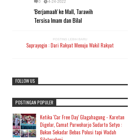
0
4-24-2022
'Berjamaah' ke Mall, Tarawih
Tersisa Imam dan Bilal
POSTING LEBIH BARU
Suprayogin : Dari Rakyat Menuju Wakil Rakyat
FOLLOW US
POSTINGAN POPULER
Ketika 'Car Free Day' Glagahagung - Karetan
Digelar, Camat Purwoharjo Sudarto Setyo :
Bukan Sekadar Bebas Polusi tapi Wadah
Silaturahmi