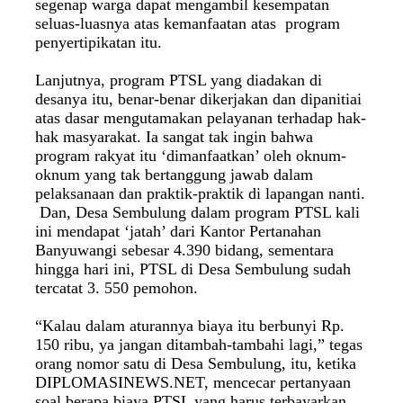
segenap warga dapat mengambil kesempatan
seluas-luasnya atas kemanfaatan atas program
penyertipikatan itu.
Lanjutnya, program PTSL yang diadakan di
desanya itu, benar-benar dikerjakan dan dipanitiai
atas dasar mengutamakan pelayanan terhadap hak-
hak masyarakat. Ia sangat tak ingin bahwa
program rakyat itu ‘dimanfaatkan’ oleh oknum-
oknum yang tak bertanggung jawab dalam
pelaksanaan dan praktik-praktik di lapangan nanti.
Dan,
Desa Sembulung dalam program PTSL kali
ini mendapat ‘jatah’ dari Kantor Pertanahan
Banyuwangi sebesar 4.390 bidang, sementara
hingga hari ini, PTSL di Desa Sembulung sudah
tercatat 3. 550 pemohon.
“Kalau dalam aturannya biaya itu berbunyi Rp.
150 ribu, ya jangan ditambah-tambahi lagi,” tegas
orang nomor satu di Desa Sembulung, itu, ketika
DIPLOMASINEWS.NET, mencecar pertanyaan
soal berapa biaya PTSL yang harus terbayarkan