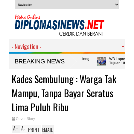
ujud Kebersamaan, Disiplin dan Gotong
WB Lapas Banyuwangi Siap Be
BREAKING NEWS
Tujuan Utama
lih Fungsi Lahan Sawah Produktif di
Kades Sembulung : Warga Tak
Mampu, Tanpa Bayar Seratus
Lima Puluh Ribu
Cover Story
A
A
+
-
PRINT
EMAIL