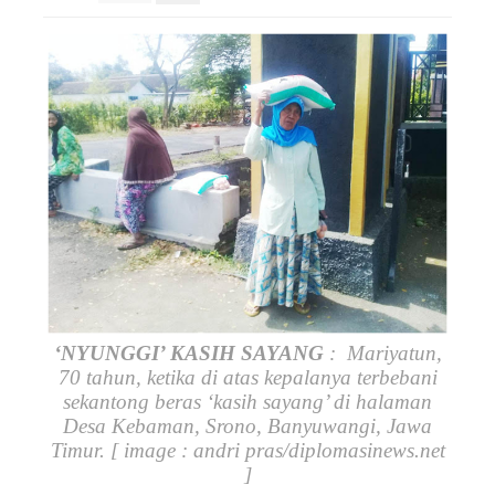
‘NYUNGGI’ KASIH SAYANG
: Mariyatun,
70 tahun, ketika di atas kepalanya terbebani
sekantong beras ‘kasih sayang’ di halaman
Desa Kebaman, Srono, Banyuwangi, Jawa
Timur. [ image : andri pras/diplomasinews.net
]