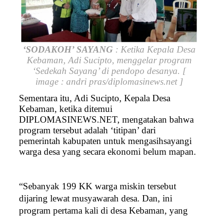
‘SODAKOH’ SAYANG
: Ketika Kepala Desa
Kebaman, Adi Sucipto, menggelar program
‘Sedekah Sayang’ di pendopo desanya. [
image : andri pras/diplomasinews.net ]
Sementara itu, Adi Sucipto, Kepala Desa
Kebaman, ketika ditemui
DIPLOMASINEWS.NET, mengatakan bahwa
program tersebut adalah ‘titipan’ dari
pemerintah kabupaten untuk mengasihsayangi
warga desa yang secara ekonomi belum mapan.
“Sebanyak 199 KK warga miskin tersebut
dijaring lewat musyawarah desa. Dan, ini
program pertama kali di desa Kebaman, yang