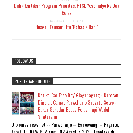
Didik Kartika : Program Prioritas, PTSL Yosomulyo ke Dua
Belas
POSTING LEBIH BARU
Husen : Tsunami Itu ‘Rahasia Ilahi’
FOLLOW US
POSTINGAN POPULER
Ketika 'Car Free Day' Glagahagung - Karetan
Digelar, Camat Purwoharjo Sudarto Setyo :
Bukan Sekadar Bebas Polusi tapi Wadah
Silaturahmi
Diplomasinews.net -- Purwoharjo -- Banyuwangi – Pagi itu,
tepat 06.00 WIB, Minggu, 02 Agustus 2026, tepatnya di