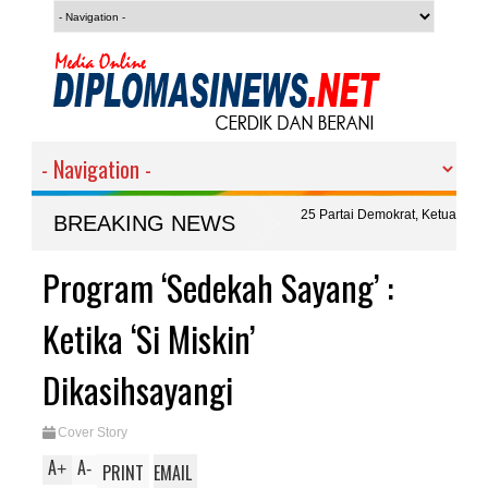
 'Rijig - Rijig' Pantai Jelang HUT ke - 25 Partai Demokrat, Ketua DPC, Michael : 
BREAKING NEWS
gkungan
oharjo Sebagai Regu
Program ‘Sedekah Sayang’ :
123 Regu Gerak Jalan Digelar Pemdes Gla
Royong
Ketika ‘Si Miskin’
Dikasihsayangi
Cover Story
A
A
+
-
PRINT
EMAIL