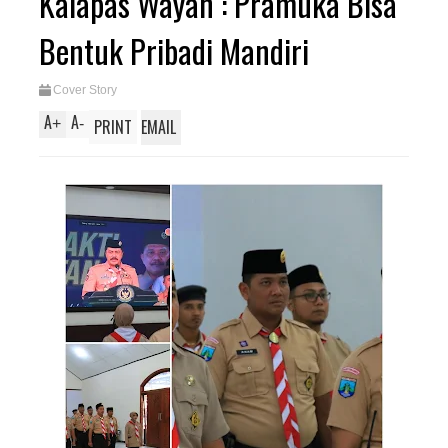
Kalapas Wayan : Pramuka Bisa
Bentuk Pribadi Mandiri
Cover Story
A
A
+
-
PRINT
EMAIL