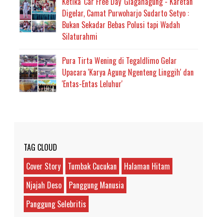
Ketika 'Car Free Day' Glagahagung - Karetan
Digelar, Camat Purwoharjo Sudarto Setyo :
Bukan Sekadar Bebas Polusi tapi Wadah
Silaturahmi
Pura Tirta Wening di Tegaldlimo Gelar
Upacara 'Karya Agung Ngenteng Linggih' dan
'Entas-Entas Leluhur'
TAG CLOUD
Cover Story
Tumbak Cucukan
Halaman Hitam
Njajah Deso
Panggung Manusia
Panggung Selebritis