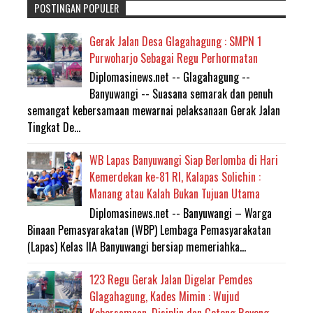
POSTINGAN POPULER
Gerak Jalan Desa Glagahagung : SMPN 1
Purwoharjo Sebagai Regu Perhormatan
Diplomasinews.net -- Glagahagung --
Banyuwangi -- Suasana semarak dan penuh
semangat kebersamaan mewarnai pelaksanaan Gerak Jalan
Tingkat De...
WB Lapas Banyuwangi Siap Berlomba di Hari
Kemerdekan ke-81 RI, Kalapas Solichin :
Manang atau Kalah Bukan Tujuan Utama
Diplomasinews.net -- Banyuwangi – Warga
Binaan Pemasyarakatan (WBP) Lembaga Pemasyarakatan
(Lapas) Kelas IIA Banyuwangi bersiap memeriahka...
123 Regu Gerak Jalan Digelar Pemdes
Glagahagung, Kades Mimin : Wujud
Kebersamaan, Disiplin dan Gotong Royong