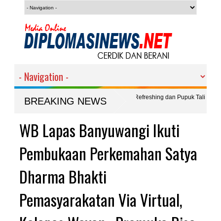
ekaan ke-81 RI, Kalapas Solichin : Refreshing dan Pupuk Tali
BREAKING NEWS
pitu Attraction 2026' Siap Digelar, Kades Wasito : Acara itu Milik
WB Lapas Banyuwangi Ikuti
Gerak
Perho
Pembukaan Perkemahan Satya
Dharma Bhakti
Pemasyarakatan Via Virtual,