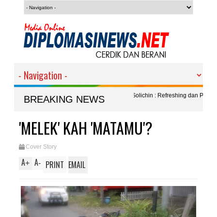
ambut Kemerdekaan ke-81 RI, Kalapas Solichin : Refreshing dan Pupuk Tali
BREAKING NEWS
Desa Wringinpitu Attraction 2026' Siap Digelar, Kades Wasito : Acara itu Milik
'MELEK' KAH 'MATAMU'?
Cover Story
A
A
+
-
PRINT
EMAIL