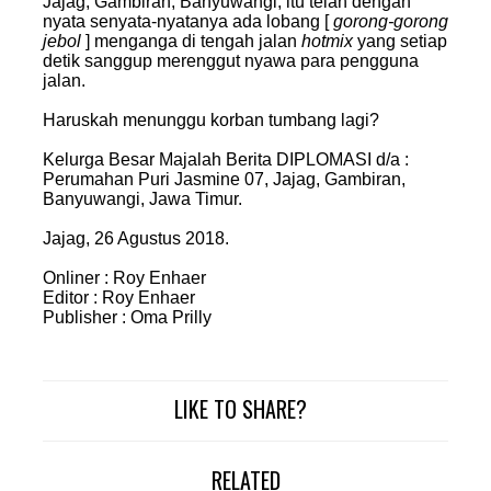
Jajag, Gambiran, Banyuwangi, itu telah dengan
nyata senyata-nyatanya ada lobang [
gorong-gorong
jebol
] menganga di tengah jalan
hotmix
yang setiap
detik sanggup merenggut nyawa para pengguna
jalan.
Haruskah menunggu korban tumbang lagi?
Kelurga Besar Majalah Berita DIPLOMASI
d/a :
Perumahan Puri Jasmine 07, Jajag, Gambiran,
Banyuwangi, Jawa Timur.
Jajag,
26 Agustus 2018.
Onliner : Roy Enhaer
Editor : Roy Enhaer
Publisher : Oma Prilly
LIKE TO SHARE?
RELATED