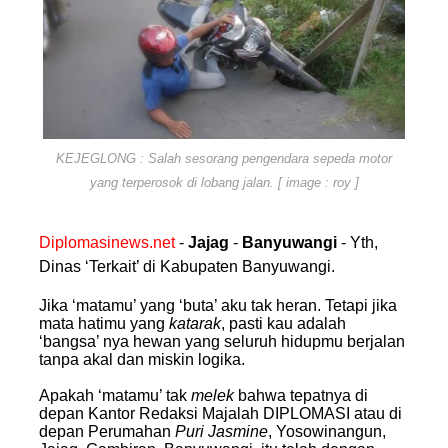
KEJEGLONG : Salah sesorang pengendara sepeda motor
yang terperosok di lobang jalan. [ image : roy ]
Diplomasinews.net
-
Jajag
-
Banyuwangi
-
Yth,
Dinas ‘Terkait’ di Kabupaten Banyuwangi.
Jika ‘matamu’ yang ‘buta’ aku tak heran. Tetapi jika
mata hatimu yang
katarak
, pasti kau adalah
‘bangsa’ nya hewan yang seluruh hidupmu berjalan
tanpa akal dan miskin logika.
Apakah ‘matamu’ tak
melek
bahwa tepatnya di
depan Kantor Redaksi Majalah DIPLOMASI atau di
depan Perumahan
Puri
Jasmine
, Yosowinangun,